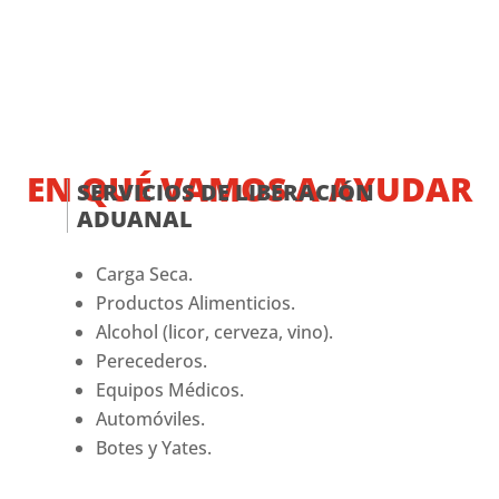
EN QUÉ VAMOS A AYUDAR
SERVICIOS DE LIBERACIÓN
ADUANAL
Carga Seca.
Productos Alimenticios.
Alcohol (licor, cerveza, vino).
Perecederos.
Equipos Médicos.
Automóviles.
Botes y Yates.