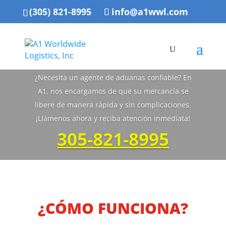
(305) 821-8995
info@a1wwl.com
Agencia aduanal
¿Necesita un agente de aduanas confiable? En
A1, nos encargamos de que su mercancía se
libere de manera rápida y sin complicaciones.
¡Llámenos ahora y reciba atención inmediata!
305-821-8995
¿CÓMO FUNCIONA?