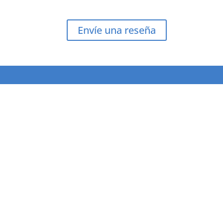
Envíe una reseña
Contáctanos por 
¡También hablamos in
A1 WORLDWIDE
MIA
LOGISTICS