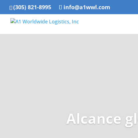
(305) 821-8995
info@a1wwl.com
Alcance g