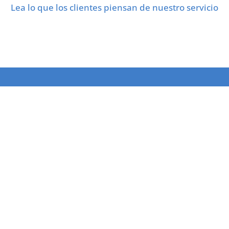
Lea lo que los clientes piensan de nuestro servicio
Whatsapp
Escríbenos
glés!
SERVICES
MI OFFICE